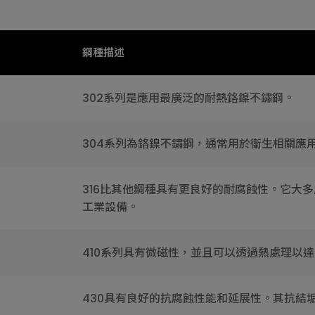
鋼種描述
302系列是應用最廣泛的耐熱鉻鎳不鏽鋼。
304系列為鉻鎳不鏽鋼，通常用於衛生相關應
316比其他鋼種具有更良好的耐腐蝕性。它大
工業設備。
410系列具有微磁性，並且可以透過熱處理以
430具有良好的抗腐蝕性能和延展性。其抗結垢