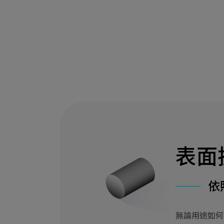
表面
依
無論用途如何