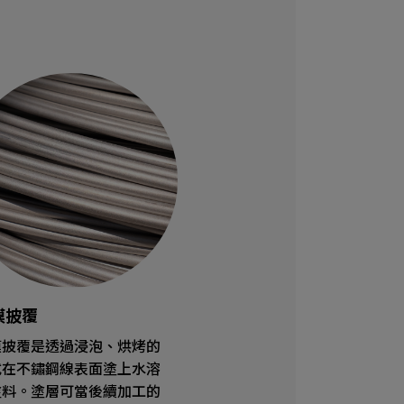
膜披覆
膜披覆是透過浸泡、烘烤的
式在不鏽鋼線表面塗上水溶
塗料。塗層可當後續加工的