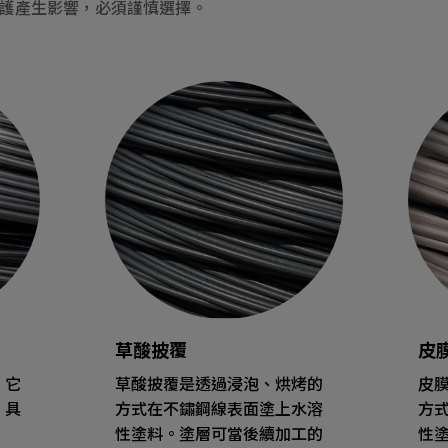
護產生影響，必須謹慎選擇。
草酸披覆
皮
。它
草酸披覆是透過浸泡、烘烤的
皮
，具
方式在不鏽鋼線表面塗上水溶
方
性塗料。塗層可當後續加工的
性