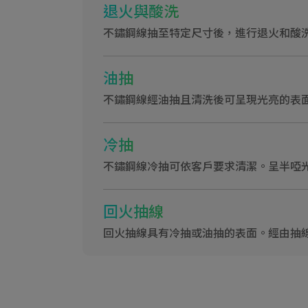
退火與酸洗
不鏽鋼線抽至特定尺寸後，進行退火和酸
油抽
不鏽鋼線經油抽且清洗後可呈現光亮的表
冷抽
不鏽鋼線冷抽可依客戶要求清潔。呈半啞
回火抽線
回火抽線具有冷抽或油抽的表面。經由抽