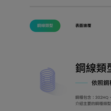
鋼線類型
表面披覆
鋼線類
依照鋼
鋼種包含：302HQ、3
介紹主要的鋼種類