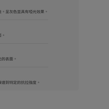
洗。呈灰色並具有啞光效果。
面。
光的表面。
線達到特定的抗拉強度。