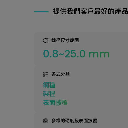
提供我們客戶最好的產
線徑尺寸範圍
0.8~25.0 mm
各式分類
鋼種
製程
表面披覆
多樣的硬度及表面披覆