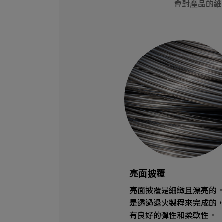
會對產品的維
亮面披覆
亮面披覆是細緻且漂亮的
是透過退火製程來完成的
有良好的彈性和柔軟性。