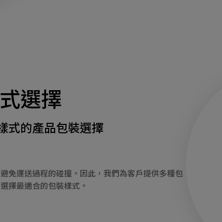
式選擇
樣式的產品包裝選擇
要避免運送過程的碰撞。因此，我們為客戶提供多種包
戶選擇最適合的包裝樣式。