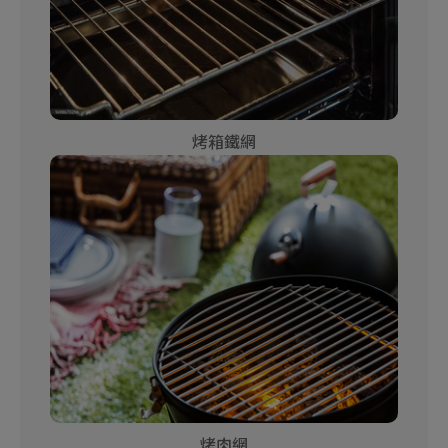
烤箱鐵網
烤肉網