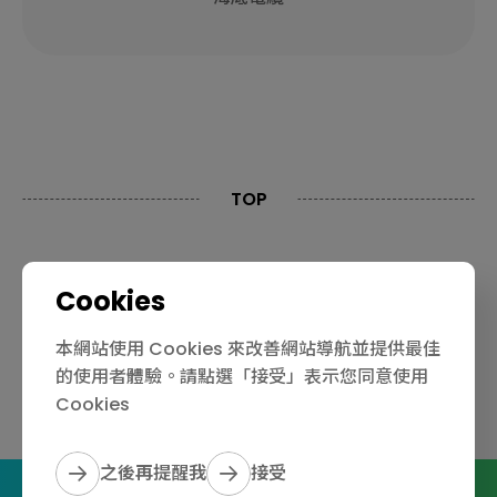
TOP
Cookies
聯絡我們
隱私權政策
責任限制
本網站使用 Cookies 來改善網站導航並提供最佳
的使用者體驗。請點選「接受」表示您同意使用
© 2024 Tsin Ying Metal Ind. Co., Ltd. All Rights
Cookies
Reserved. Designed by
WDD.
之後再提醒我
接受
T
F
+886 2 26371521
+886 2 26371531