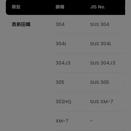
類型
鋼種
JIS No.
AIS
奧斯田鐵
304
SUS 304
30
304L
SUS 304L
30
304J3
SUS 304J3
-
305
SUS 305
30
302HQ
SUS XM-7
-
XM-7
-
30