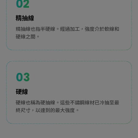
精抽線
精抽線也指半硬線。經過加工，強度介於軟線和
硬線之間。
硬線
硬線也稱為硬抽線。這些不鏽鋼線材已冷抽至最
終尺寸，以達到的最大強度。