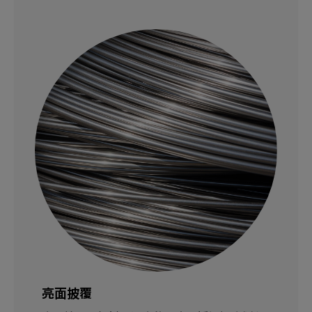
亮面披覆
草