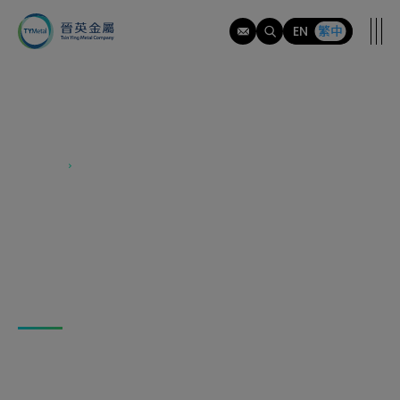
tymi
EN
繁中
產品資訊
產品資訊
產品資訊
依照不鏽鋼的性能、鋼種、表面披覆、
製程分類
我們的產品滿足多樣行業的需求。憑藉著多年的卓越表
現，我們致力於提供客戶最優質的服務。