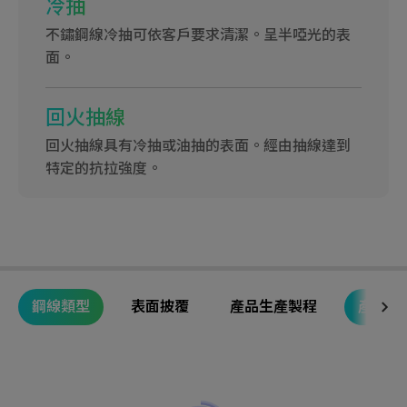
冷抽
不鏽鋼線冷抽可依客戶要求清潔。呈半啞光的表
面。
回火抽線
回火抽線具有冷抽或油抽的表面。經由抽線達到
特定的抗拉強度。
鋼線類型
表面披覆
產品生產製程
產品系