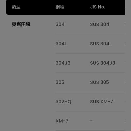
類型
鋼種
JIS No.
AIS
奧斯田鐵
304
SUS 304
30
304L
SUS 304L
30
304J3
SUS 304J3
-
305
SUS 305
30
302HQ
SUS XM-7
-
XM-7
-
30