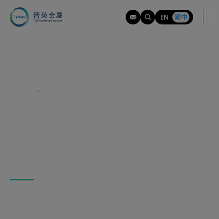
tymi
EN
繁中
產品資訊
產品資訊
產品資訊
依照不鏽鋼的性能、鋼種、表面披覆、
製程分類
我們的產品滿足多樣行業的需求。憑藉著多年的卓越表
現，我們致力於提供客戶最優質的服務。