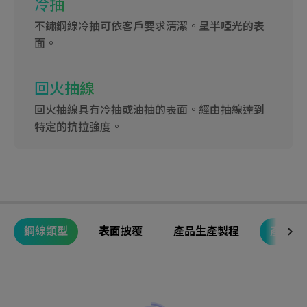
冷抽
不鏽鋼線冷抽可依客戶要求清潔。呈半啞光的表
面。
回火抽線
回火抽線具有冷抽或油抽的表面。經由抽線達到
特定的抗拉強度。
鋼線類型
表面披覆
產品生產製程
產品系