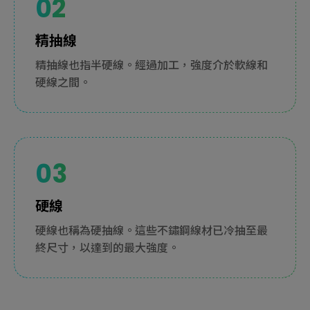
精抽線
精抽線也指半硬線。經過加工，強度介於軟線和
硬線之間。
硬線
硬線也稱為硬抽線。這些不鏽鋼線材已冷抽至最
終尺寸，以達到的最大強度。