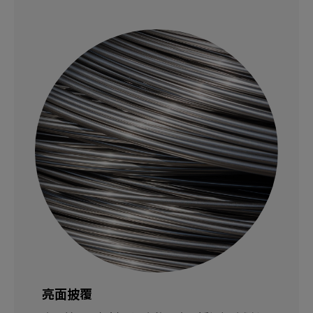
亮面披覆
草